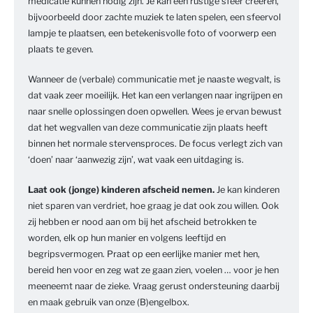
medicatie kunnen nodig zijn. Je kan een rustige sfeer creëren,
bijvoorbeeld door zachte muziek te laten spelen, een sfeervol
lampje te plaatsen, een betekenisvolle foto of voorwerp een
plaats te geven.
Wanneer de (verbale) communicatie met je naaste wegvalt, is
dat vaak zeer moeilijk. Het kan een verlangen naar ingrijpen en
naar snelle oplossingen doen opwellen. Wees je ervan bewust
dat het wegvallen van deze communicatie zijn plaats heeft
binnen het normale stervensproces. De focus verlegt zich van
‘doen’ naar ‘aanwezig zijn’, wat vaak een uitdaging is.
Laat ook (jonge) kinderen afscheid nemen.
Je kan kinderen
niet sparen van verdriet, hoe graag je dat ook zou willen. Ook
zij hebben er nood aan om bij het afscheid betrokken te
worden, elk op hun manier en volgens leeftijd en
begripsvermogen. Praat op een eerlijke manier met hen,
bereid hen voor en zeg wat ze gaan zien, voelen … voor je hen
meeneemt naar de zieke. Vraag gerust ondersteuning daarbij
en maak gebruik van onze (B)engelbox.