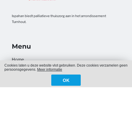
Ispahan biedt palliatieve thuiszorg aan in het arrondissement
Turnhout.
Menu
Home
Cookies laten u deze website vlot gebruiken. Deze cookies verzamelen geen
Nieuws
persoonsgegevens.
Meer informatie
Activiteiten
OK
Over ons
Informatie
Aanmelden